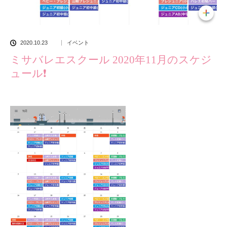
2020.10.23
イベント
ミサバレエスクール 2020年11月のスケジ
ュール❗️