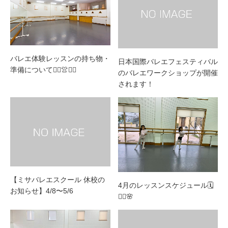
バレエ体験レッスンの持ち物・
日本国際バレエフェスティバル
準備について🧘‍♀️👚👯‍♀️
のバレエワークショップが開催
されます！
【ミサバレエスクール 休校の
4月のレッスンスケジュール🗓
お知らせ】4/8〜5/6
👯‍♀️🌸