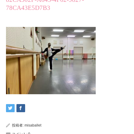
78CA43E5D7B3
投稿者:
misaballet