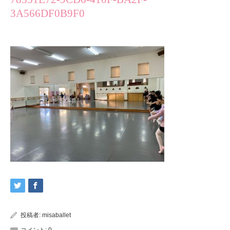
3A566DF0B9F0
投稿者:
misaballet