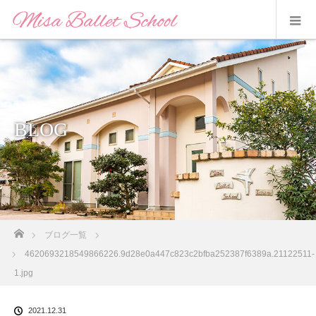
BLOG
ホーム
ブログ一覧
4620693218549866226.9d28e0a447c823c2bfba252387f6389a.21122511-
1.jpg
2021.12.31