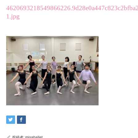
4620693218549866226.9d28e0a447c823c2bfba2
1.jpg
投稿者:
misaballet