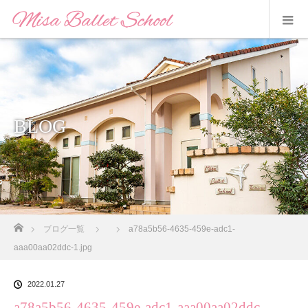
BLOG
ホーム
ブログ一覧
a78a5b56-4635-459e-adc1-
aaa00aa02ddc-1.jpg
2022.01.27
a78a5b56-4635-459e-adc1-aaa00aa02ddc-