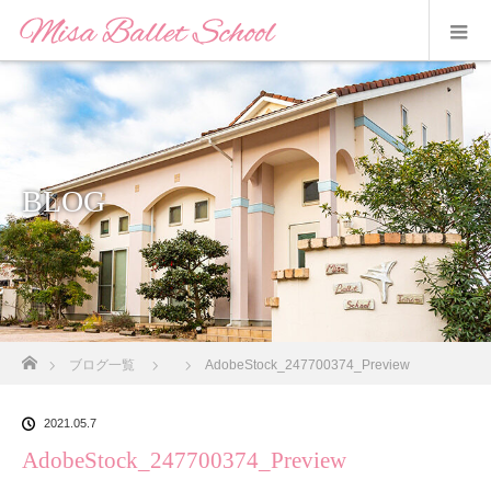
BLOG
ホーム
ブログ一覧
AdobeStock_247700374_Preview
2021.05.7
AdobeStock_247700374_Preview