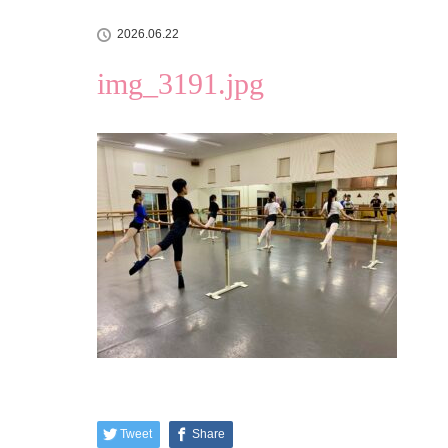
2026.06.22
img_3191.jpg
Tweet
Share