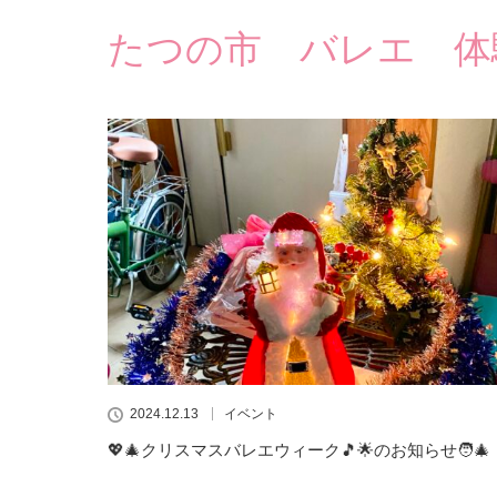
たつの市 バレエ 体
2024.12.13
イベント
💖🎄クリスマスバレエウィーク🎵🌟のお知らせ🧑‍🎄