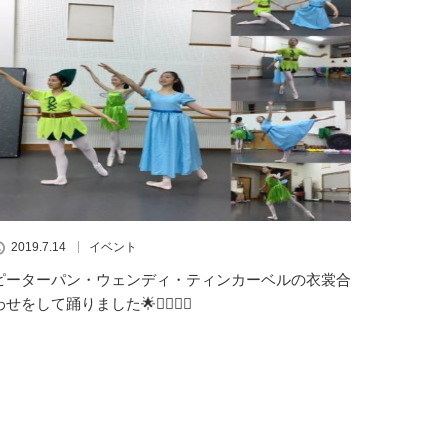
2019.7.14
イベント
ピーターパン・ウェンディ・ティンカーベルの衣裳合
わせをして踊りました🌟🧚‍♀️👯‍♀️