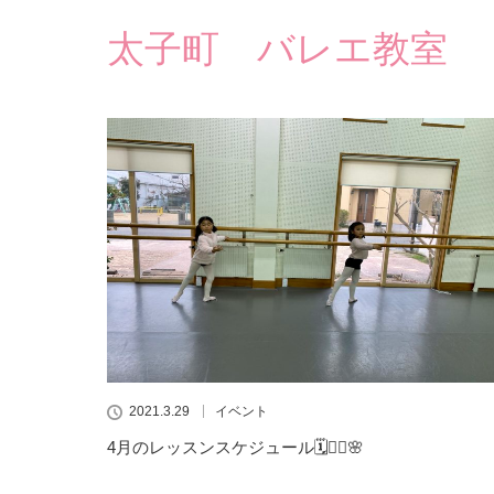
太子町 バレエ教室
2021.3.29
イベント
4月のレッスンスケジュール🗓👯‍♀️🌸