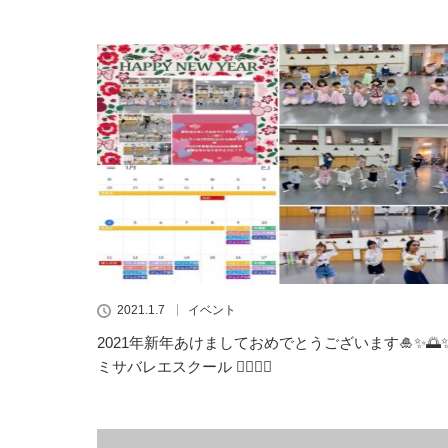
2021.1.7
イベント
2021年新年あけましておめでとうございます🎍✨🌅
ミサバレエスクール 👯‍♂️🧚‍♀️