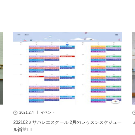
2021.2.4
イベント
202102ミサバレエスクール 2月のレッスンスケジュー
ル👯💛🧚‍♀️