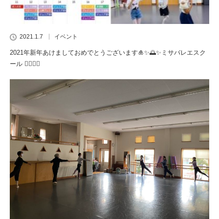
2021.1.7
イベント
2021年新年あけましておめでとうございます🎍✨🌅✨ミサバレエスク
ール 👯‍♂️🧚‍♀️